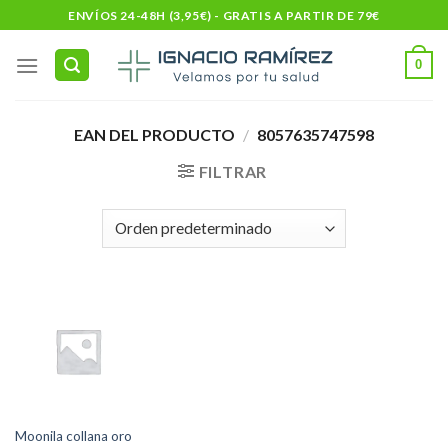
Skip
ENVÍOS 24-48H (3,95€) - GRATIS A PARTIR DE 79€
to
content
0
EAN DEL PRODUCTO
/
8057635747598
FILTRAR
Moonila collana oro