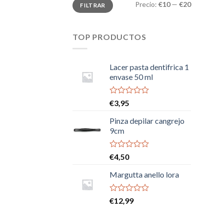
Precio
Precio
Precio:
€10
—
€20
FILTRAR
mínimo
máximo
TOP PRODUCTOS
Lacer pasta dentifrica 1
envase 50 ml
Valorado
€
3,95
con
0
Pinza depilar cangrejo
de
9cm
5
Valorado
€
4,50
con
0
Margutta anello lora
de
5
Valorado
€
12,99
con
0