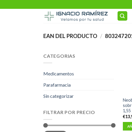
Skip
to
content
EAN DEL PRODUCTO
/
80324720
CATEGORIAS
Medicamentos
Parafarmacia
Sin categorizar
Neob
sobr
1,55
FILTRAR POR PRECIO
€
13,
AÑ