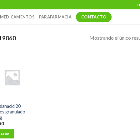
E
CONTACTO
MEDICAMENTOS
PARAFARMACIA
Mostrando el único res
19060
ianacid 20
es granulado
 g
90
ADIR