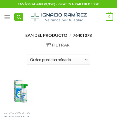
Skip
ENVÍOS 24-48H (3,95€) - GRATIS A PARTIR DE 79€
to
content
0
EAN DEL PRODUCTO
/
76401078
FILTRAR
CUIDADO AUDITIVO
Audispray adult