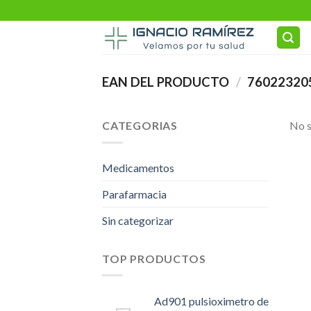
Skip
to
content
EAN DEL PRODUCTO
/
76022320
CATEGORIAS
No s
Medicamentos
Parafarmacia
Sin categorizar
TOP PRODUCTOS
Ad901 pulsioximetro de