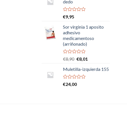
dedo
Valorado
€
9,95
con
0
Sor virginia 1 aposito
de
adhesivo
5
medicamentoso
(arriñonado)
Valorado
El
El
€
8,90
€
8,01
con
precio
precio
0
Muletilla-izquierda 155
original
actual
de
era:
es:
5
€8,90.
€8,01.
Valorado
€
24,00
con
0
de
5