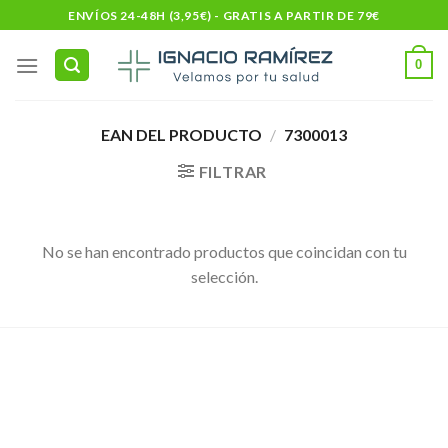
Skip
ENVÍOS 24-48H (3,95€) - GRATIS A PARTIR DE 79€
to
content
0
EAN DEL PRODUCTO
/
7300013
FILTRAR
No se han encontrado productos que coincidan con tu
selección.