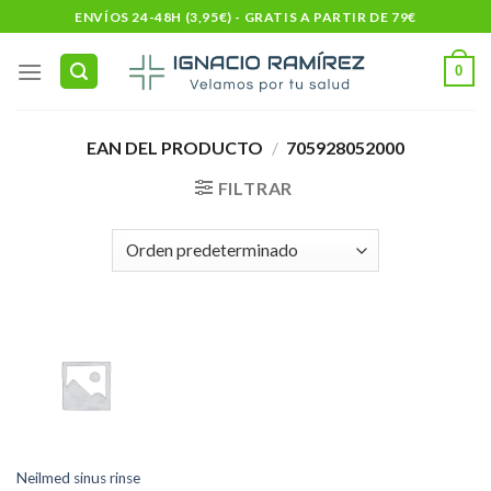
Skip
ENVÍOS 24-48H (3,95€) - GRATIS A PARTIR DE 79€
to
content
0
EAN DEL PRODUCTO
/
705928052000
FILTRAR
Neilmed sinus rinse