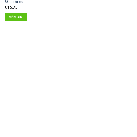
50 sobres
€
16,75
AÑADIR