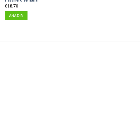
Pastillero semanal
€
18,70
AÑADIR