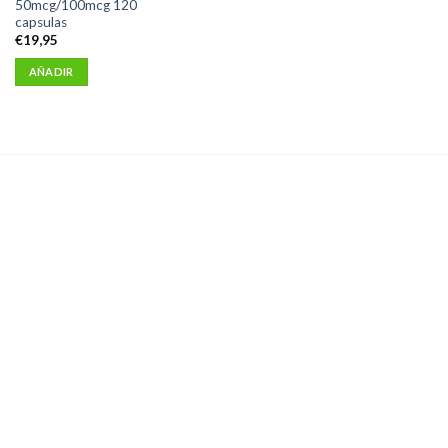
50mcg/100mcg 120
capsulas
€
19,95
AÑADIR