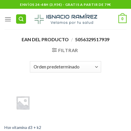
Skip
ENVÍOS 24-48H (3,95€) - GRATIS A PARTIR DE 79€
to
content
0
EAN DEL PRODUCTO
/
5056329517939
FILTRAR
Hsn vitamina d3 + k2