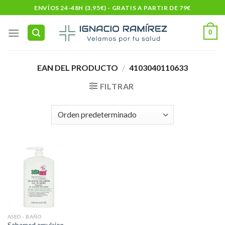
Skip
ENVÍOS 24-48H (3,95€) - GRATIS A PARTIR DE 79€
to
content
0
EAN DEL PRODUCTO
/
4103040110633
FILTRAR
ASEO - BAÑO
Sebamed emulsion