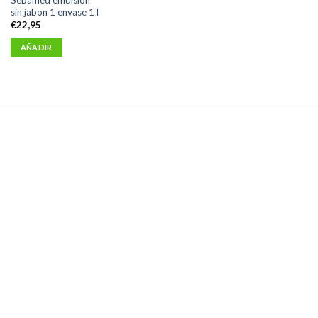
sin jabon 1 envase 1 l
€
22,95
AÑADIR