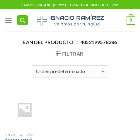
Skip
ENVÍOS 24-48H (3,95€) - GRATIS A PARTIR DE 79€
to
content
0
EAN DEL PRODUCTO
/
4052199578286
FILTRAR
SIN CATEGORIZAR
Aposito esteril