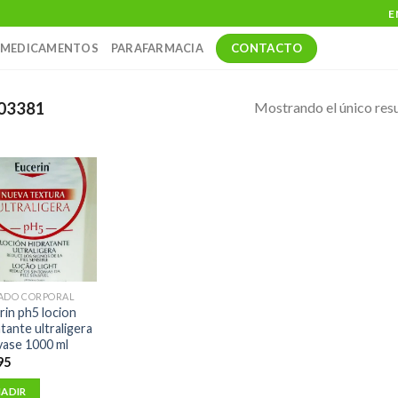
E
CONTACTO
MEDICAMENTOS
PARAFARMACIA
Mostrando el único res
03381
ADO CORPORAL
rin ph5 locion
tante ultraligera
vase 1000 ml
95
ADIR