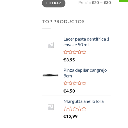
Precio
Precio
Precio:
€20
—
€30
FILTRAR
mínimo
máximo
TOP PRODUCTOS
Lacer pasta dentifrica 1
envase 50 ml
Valorado
€
3,95
con
0
Pinza depilar cangrejo
de
9cm
5
Valorado
€
4,50
con
0
Margutta anello lora
de
5
Valorado
€
12,99
con
0