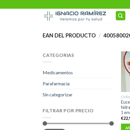
Skip
to
content
EAN DEL PRODUCTO
/
40058002
CATEGORIAS
Medicamentos
Parafarmacia
Sin categorizar
CUID
Euce
hidra
FILTRAR POR PRECIO
1 en
€
22,
AÑ