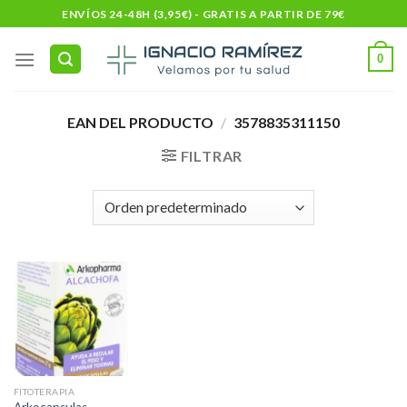
Skip
ENVÍOS 24-48H (3,95€) - GRATIS A PARTIR DE 79€
to
content
0
EAN DEL PRODUCTO
/
3578835311150
FILTRAR
FITOTERAPIA
Arkocapsulas