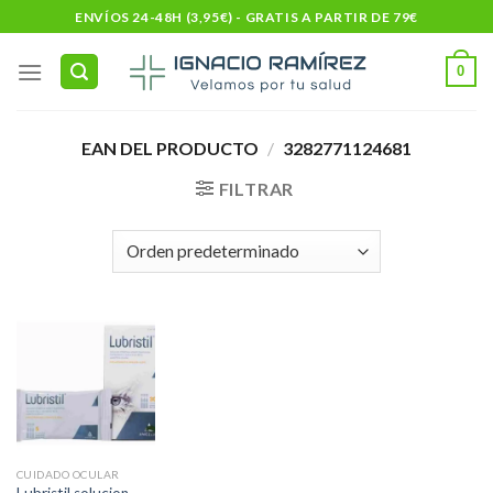
Skip
ENVÍOS 24-48H (3,95€) - GRATIS A PARTIR DE 79€
to
content
0
EAN DEL PRODUCTO
/
3282771124681
FILTRAR
CUIDADO OCULAR
Lubristil solucion