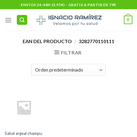
Skip
ENVÍOS 24-48H (3,95€) - GRATIS A PARTIR DE 79€
to
content
0
EAN DEL PRODUCTO
/
3282770110111
FILTRAR
Sabal argeal champu