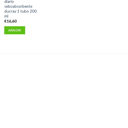
diario
seboabsorbente
ducray 1 tubo 200
ml
€
16,60
AÑADIR